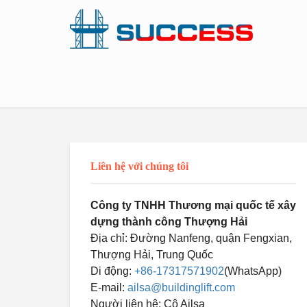
Liên hệ với chúng tôi
Công ty TNHH Thương mại quốc tế xây
dựng thành công Thượng Hải
Địa chỉ: Đường Nanfeng, quận Fengxian,
Thượng Hải, Trung Quốc
Di động:
+86-17317571902
(WhatsApp)
E-mail:
ailsa@buildinglift.com
Người liên hệ: Cô Ailsa