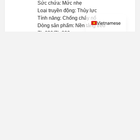
Hindi
Sức chứa: Mức nhẹ
Loại truyền động: Thủy lực
English
Tính năng: Chống cháy nổ
Vietnamese
Dòng sản phẩm: Nền tảng treo
Zlp630/Zlp800
Khóa an toàn: theo yêu cầu của bạn
Chiều dài của sàn: 1m-10m (Theo yêu
cầu)
Tốc độ định mức: 9.0m/phút
Chất liệu: Nhôm, Hợp kim, Thép với
Kẽm nhúng
Từ: Thành công
Specification: zlp 500, 630, 800.1000
Mã HS: 84313900
Cơ chế nâng: Xích nâng
Di chuyển: Tự hành
Chế độ chạy: Di chuyển
Chứng nhận: GS, SGS, CE, RoHS, ISO
9001