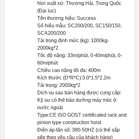
Nơi xuất xứ: Thượng Hải, Trung Quốc
(Đại lục)
Tên thương hiệu: Success
Số hiệu mẫu: SC200/200, SC150/150,
SCA200/200
Tải trọng định mức (kg): 1000kg-
2000kg*2
Tốc độ nâng: 33m/phút, 0-40m/phút, 0-
60m/phút
Chiều cao nâng tối đa: 400m
Kích thước (D*R*C):3.0*1.5*2.2m
Tải trọng: 2000kg*2
Dịch vụ sau bán hàng được cung cấp:
Kỹ sư có thể bảo dưỡng máy móc ở
nước ngoài
Type:CE ISO GOST certificated rack and
pinion type construction hoist
Điện áp-tần số: 380-50HZ (có thể sắp
xếp theo yêu cầu của khách hàng)