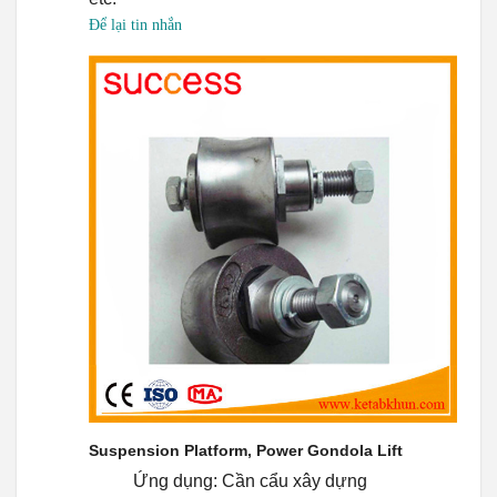
Để lại tin nhắn
Swahili
Persian
Urdu
Tamil
Korean
German
Bengali
French
Russian
Portuguese
Arabic
Suspension Platform, Power Gondola Lift
Spanish
Ứng dụng: Cần cẩu xây dựng