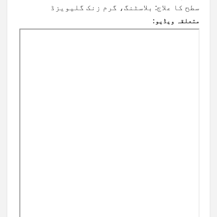
سطح کا علاج: بلاسٹنگ، گرم زنک گلیویزڈ
متعلقہ ویڈیو: