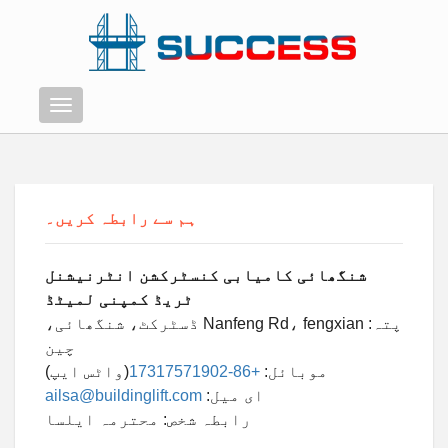
مینو
ہم سے رابطہ کریں۔
شنگھائی کامیابی کنسٹرکشن انٹرنیشنل
ٹریڈ کمپنی لمیٹڈ
پتہ: Nanfeng Rd، fengxian ڈسٹرکٹ، شنگھائی،
چین
موبائل:
+86-17317571902
(واٹس ایپ)
ای میل:
ailsa@buildinglift.com
رابطہ شخص: محترمہ ایلسا