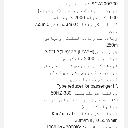
SCA200/200 کے لیے موٹرز
شرح شدہ لوڈنگ کی صلاحیت (کلوگرام):
1000 کلوگرام-2000 کلوگرام
لہرانے کی رفتار: 0-33m/منٹ، 0-55m/
منٹ
زیادہ سے زیادہ لفٹنگ اونچائی:
250m
طول و عرض (L*W*H):3.0*1.3(1.5)*2.2
لوڈر وزن: 2000 کلوگرام
فروخت کے بعد سروس فراہم کی گئی:
بیرون ملک سروس مشینری کے لیے
انجینئر دستیاب ہیں۔
Type:reducer for passenger lift
وولٹیج فریکوئنسی: 380-50HZ
(کلائنٹ کی ضرورت کے مطابق ترتیب
دیا جا سکتا ہے)
اٹھانے کی رفتار: 33m/min، 0-
33m/min، 0-55m/min
شرح شدہ صلاحیت: 1000Kg - 2000Kg