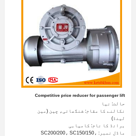
Competitive price reducer for passenger lift
حالت: نیا
نکالنے کا مقام: شنگھائی، چین (مین
لینڈ)
برانڈ کا نام: کامیابی
ماڈل نمبر: SC200/200، SC150/150،