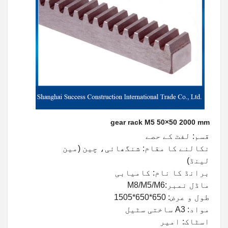
gear rack M5 50×50 2000 mm
قسم: لفٹ کے حصے
نکالنے کا مقام: شنگھائی، چین (مین
لینڈ)
برانڈ کا نام: کامیابی
ماڈل نمبر:M8/M5/M6
طول و عرض: 650*650*1505
مواد: A3 ساختی سٹیل
اسٹاک: امیر