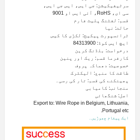
سرٹیفیکیشن: جی ایس، ایس جی ایس،
سی ای، RoHS، آئی ایس او 9001
قسم: لفٹنگ پلیٹ فارم
حالت: نیا
ٹرانسپورٹ پیکیج: لکڑی کا کیس
ایچ ایس کوڈ: 84313900
درخواست: بلڈنگ کرین
کارفرما قسم: ریک اور پنین
خصوصیت: دھماکہ پروف
طاقت کا منبع: الیکٹرک
پھینکنے کی قسم: تار کی رسی۔
منجانب: کامیابی
اصل: شنگھائی
Export to: Wire Rope in Belgium, Lithuania,
Portugal etc.
ایک پیغام چھوڑیں۔