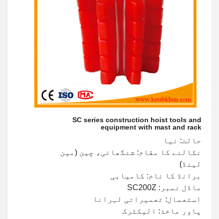
SC series construction hoist tools and
equipment with mast and rack
حالت: نیا
نکالنے کا مقام: شنگھائی، چین (مین
لینڈ)
برانڈ کا نام: کامیابی
ماڈل نمبر: SC200Z
استعمال: تعمیراتی لہرانا
پاور ماخذ: الیکٹرک