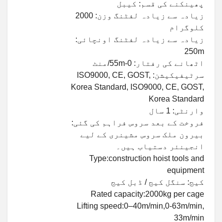
پھینکنے کی قسم: کیبل
زیادہ سے زیادہ لفٹنگ وزن: 2000
کلوگرام
زیادہ سے زیادہ لفٹنگ اونچائی:
250m
اٹھانے کی رفتار: 0-55m/منٹ
سرٹیفیکیشن: ISO9000, CE, GOST,
Korea Standard, ISO9000, CE, GOST,
Korea Standard
وارنٹی: 1 سال
فروخت کے بعد سروس فراہم کی گئی:
بیرون ملک سروس مشینری کے لیے
انجینئر دستیاب ہیں۔
Type:construction hoist tools and
equipment
کیج: سنگل کیج / ڈبل کیج
Rated capacity:2000kg per cage
Lifting speed:0–40m/min,0-63m/min,
33m/min