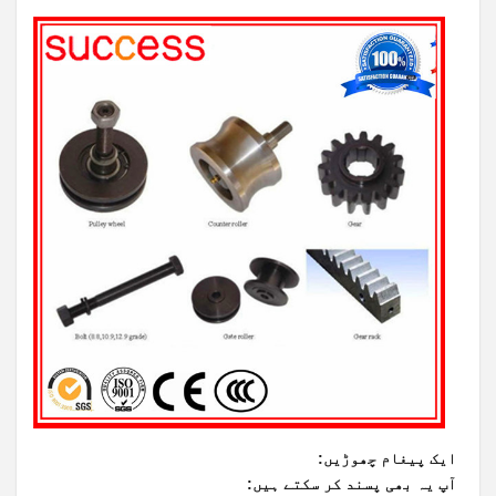
ایک پیغام چھوڑیں:
آپ یہ بھی پسند کر سکتے ہیں: