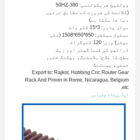
وولٹیج فریکوئنسی: 380-50HZ
(کلائنٹ کی ضرورت کے مطابق ترتیب
دیا جا سکتا ہے)
موٹر پاور: 3*15 کلو واٹ
مستول سیکشن: 650*650*1508 (ملی
میٹر) وزن: 120 کلوگرام
ڈرائیو کی قسم: گیئر اور ریک
سطح کا علاج: بلاسٹنگ، بیکنگ ختم،
جستی، پینٹنگ
Export to: Rajkot, Hobbing Cnc Router Gear
Rack And Pinion in Rome, Nicaragua, Belgium
etc.
ایک پیغام چھوڑیں۔