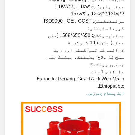
موٹر پاور: 11KW*2، 11kw*3،
15kw*2، 12kw*2,13kw*2
سرٹیفیکیشن: ISO9000، CE، GOST،
کوریا سٹینڈرڈ
مستول سیکشن: 650*650*1508 (ملی
میٹر) وزن: 145 کلوگرام
ڈرائیو کی قسم: گیئر اور ریک
سطح کا علاج: بلاسٹنگ، بیکنگ ختم،
جستی، پینٹنگ
وارنٹی: 1 سال
Export to: Penang, Gear Rack With M5 in
Ethiopia etc.
ایک پیغام چھوڑیں۔