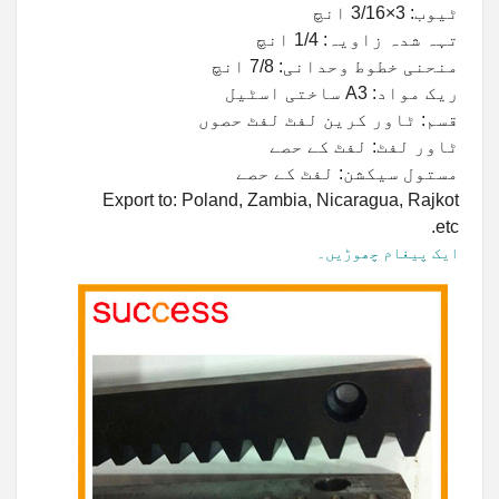
ٹیوب: 3×3/16 انچ
تہہ شدہ زاویہ: 1/4 انچ
منحنی خطوط وحدانی: 7/8 انچ
ریک مواد: A3 ساختی اسٹیل
قسم: ٹاور کرین لفٹ لفٹ حصوں
ٹاور لفٹ: لفٹ کے حصے
مستول سیکشن: لفٹ کے حصے
Export to: Poland, Zambia, Nicaragua, Rajkot
etc.
ایک پیغام چھوڑیں۔