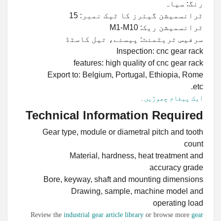
رنگ: سیاہ
ٹرانسمیشن گیئرز کا ٹیک نمبر: 15
ٹرانسمیشن ریک: M1-M10
سرفیس ٹریٹمنٹ: پیسنے، تیل کاسٹڈ
Inspection: cnc gear rack
features: high quality of cnc gear rack
Export to: Belgium, Portugal, Ethiopia, Rome
etc.
Swahili
ایک پیغام چھوڑیں۔
Persian
Technical Information Required
Vietnamese
Gear type, module or diametral pitch and tooth
Tamil
count
Material, hardness, heat treatment and
Korean
accuracy grade
German
Bore, keyway, shaft and mounting dimensions
Bengali
Drawing, sample, machine model and
operating load
French
Review the
industrial gear article library
or browse more
gear