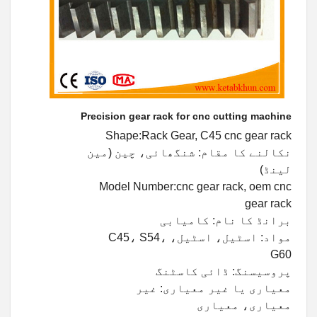
Precision gear rack for cnc cutting machine
Shape:Rack Gear, C45 cnc gear rack
نکالنے کا مقام: شنگھائی، چین (مین
لینڈ)
Model Number:cnc gear rack, oem cnc
gear rack
برانڈ کا نام: کامیابی
مواد: اسٹیل، اسٹیل، C45، S54،
G60
پروسیسنگ: ڈائی کاسٹنگ
معیاری یا غیر معیاری: غیر
معیاری، معیاری