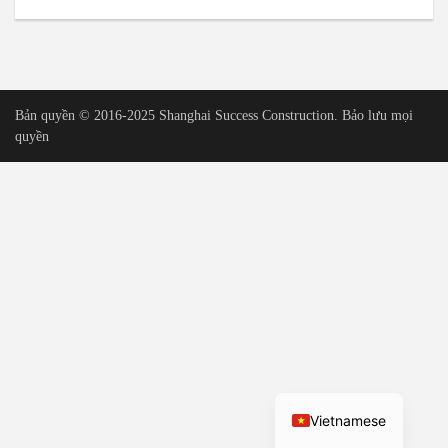
Urdu
Tamil
Korean
Bản quyền © 2016-2025 Shanghai Success Construction. Bảo lưu mọi
German
quyền
Bengali
French
Russian
Portuguese
Arabic
Spanish
Hindi
English
Vietnamese