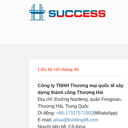
Liên hệ với chúng tôi
Công ty TNHH Thương mại quốc tế xây
dựng thành công Thượng Hải
Địa chỉ: Đường Nanfeng, quận Fengxian,
Thượng Hải, Trung Quốc
Di động:
+86-17317571902
(WhatsApp)
E-mail:
ailsa@buildinglift.com
Người liên hệ: Cô Ailsa