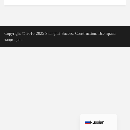
Urdu
Vietnamese
Tamil
Copyright © 2016-2025 Shanghai Success Construction. Все права
Korean
защищены.
German
Bengali
French
Portuguese
Arabic
Spanish
Hindi
English
Russian