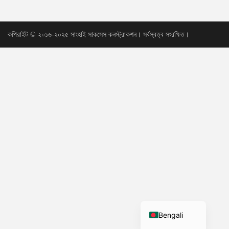
Urdu
Vietnamese
কপিরাইট © ২০১৬-২০২৫ সাংহাই সাকসেস কনস্ট্রাকশন। সর্বস্বত্ব সংরক্ষিত।
Tamil
Korean
German
French
Russian
Portuguese
Arabic
Spanish
Hindi
English
Bengali