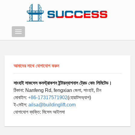
মেনু
আমাদের সাথে যোগাযোগ করুন
সাংহাই সাকসেস কনস্ট্রাকশন ইন্টারন্যাশনাল ট্রেড কোং লিমিটেড।
ঠিকানা: Nanfeng Rd, fengxian জেলা, সাংহাই, চীন
মোবাইল:
+86-17317571902
(হোয়াটসঅ্যাপ)
ই-মেইল:
ailsa@buildinglift.com
যোগাযোগ ব্যক্তি: মিসেস আইলসা
Swahili
Persian